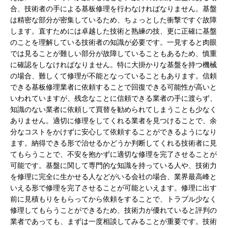
合、技術者の手による基板修理を行わなければなりません。基盤
は精密な部分が密集しているため、ちょっとした衝撃ですぐ故障
します。直すためには卓越した技術と熟練の技、更に正確に基盤
のことを理解している技術者の知識が必要です。一見すると肉眼
では見ることが難しい部分が故障していることもあるため、慎重
に確認をしなければなりません。特に大掛かりな基盤を持つ機械
の場合、難しくて修理が不能となっていることもあります。信頼
できる基板修理業者に依頼することで回復できる可能性が高いと
いわれていますが、残念なことに信頼できる業者の手に渡らず、
知識のない業者に依頼して買替を勧められてしまうことも少なく
ありません。適切に修理をしてくれる業者を見つけることで、余
分なコストをかけずに安心して依頼することができるようになり
ます。納得できる形で治せるかどうか判断してくれる技術者に見
てもらうことで、不安を抱かずに適切な修理を完了させることが
可能です。基盤に関して専門的な知識を持っている人や、技術力
を修理に完全に生かせる人などがいる会社の場合、業界最高峰と
いえる形で修理を完了させることが可能といえます。修理に出す
前に見積もりをもらってから依頼をすることで、トラブル少なく
修理してもらうことができるため、技術力が優れていると評判の
業者であっても、まずは一度相談してみることが重要です。技術