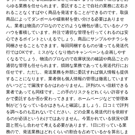
らゆる業務を任せられます。委託することで自社の業務に左右さ
れることなくすばやく商品を発送することができるのです。取扱
商品によってダンボールや緩衝材を使い分ける必要はありませ
ん。業者は物流のプロなのでどのような梱包が適しているかノウ
ハウを蓄積しています。外注で適切な管理を行ってくれるのは安
心できるポイントといえるでしょう。商品にサンプルやチラシを
同梱させることもできます。毎回同梱するものが違っても発送代
行ではOKです。ミスがなくなり他のキャンペーンも企画しやす
くなるでしょう。物流のプロなので在庫状況の確認や商品ごとの
適切な管理も任せられます。煩雑な業務であっても発送代行にお
任せです。ただし、発送業務を外部に委託すれば個人情報も提供
することになります。業者側も個人情報の管理は徹底しています
がいつどこで漏洩するかはわかりません。評判のいい信頼できる
業者であっても同様です。この手のリスクをどれくらい許容する
かで委託するか否か変わってきます。ホームページなどで管理体
制がどうなっているかはきちんと確認しましょう。口コミで評判
を調べるのも忘れないでください。どの企業も発送代行を依頼す
るのが必須というわけではありません。今置かれている状況や課
題と照らし合わせて考える必要があります。1日に行っている業
務ので、発送業務はどれくらいの割合を占めているかを算出しま