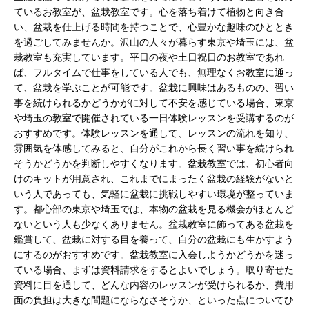
ているお教室が、盆栽教室です。心を落ち着けて植物と向き合
い、盆栽を仕上げる時間を持つことで、心豊かな趣味のひととき
を過ごしてみませんか。沢山の人々が暮らす東京や埼玉には、盆
栽教室も充実しています。平日の夜や土日祝日のお教室であれ
ば、フルタイムで仕事をしている人でも、無理なくお教室に通っ
て、盆栽を学ぶことが可能です。盆栽に興味はあるものの、習い
事を続けられるかどうかがに対して不安を感じている場合、東京
や埼玉の教室で開催されている一日体験レッスンを受講するのが
おすすめです。体験レッスンを通して、レッスンの流れを知り、
雰囲気を体感してみると、自分がこれから長く習い事を続けられ
そうかどうかを判断しやすくなります。盆栽教室では、初心者向
けのキットが用意され、これまでにまったく盆栽の経験がないと
いう人であっても、気軽に盆栽に挑戦しやすい環境が整っていま
す。都心部の東京や埼玉では、本物の盆栽を見る機会がほとんど
ないという人も少なくありません。盆栽教室に飾ってある盆栽を
鑑賞して、盆栽に対する目を養って、自分の盆栽にも生かすよう
にするのがおすすめです。盆栽教室に入会しようかどうかを迷っ
ている場合、まずは資料請求をするとよいでしょう。取り寄せた
資料に目を通して、どんな内容のレッスンが受けられるか、費用
面の負担は大きな問題にならなさそうか、といった点についてひ