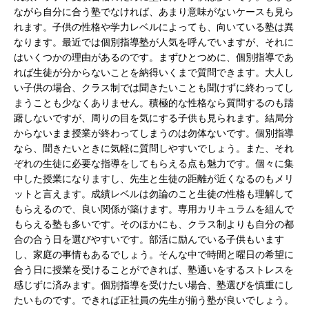
ながら自分に合う塾でなければ、あまり意味がないケースも見ら
れます。子供の性格や学力レベルによっても、向いている塾は異
なります。最近では個別指導塾が人気を呼んでいますが、それに
はいくつかの理由があるのです。まずひとつめに、個別指導であ
れば生徒が分からないことを納得いくまで質問できます。大人し
い子供の場合、クラス制では聞きたいことも聞けずに終わってし
まうことも少なくありません。積極的な性格なら質問するのも躊
躇しないですが、周りの目を気にする子供も見られます。結局分
からないまま授業が終わってしまうのは勿体ないです。個別指導
なら、聞きたいときに気軽に質問しやすいでしょう。また、それ
ぞれの生徒に必要な指導をしてもらえる点も魅力です。個々に集
中した授業になりますし、先生と生徒の距離が近くなるのもメリ
ットと言えます。成績レベルは勿論のこと生徒の性格も理解して
もらえるので、良い関係が築けます。専用カリキュラムを組んで
もらえる塾も多いです。そのほかにも、クラス制よりも自分の都
合の合う日を選びやすいです。部活に励んでいる子供もいます
し、家庭の事情もあるでしょう。そんな中で時間と曜日の希望に
合う日に授業を受けることができれば、塾通いをするストレスを
感じずに済みます。個別指導を受けたい場合、塾選びを慎重にし
たいものです。できれば正社員の先生が揃う塾が良いでしょう。