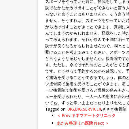
スポーツをやっていた時に、怪我をしてしま
調でなかなか抜け出すことができないと言う
らないと言うことはありませんか。そう言う
ません。そうすれば、スポーツをやっていた
から抜け出すことがきっとできます。真剣に
んでしまうのかもしれません。怪我をした時
って考えられます。それが原因で不調に陥っ
調子が良くなるかもしれませんので、悶々と
受けることを考えてみてください。スポーツ
と言うような感じがしませんか。接骨院です
す。ただし、今では予約制のところがとても
です。どうやって予約するのかを確認して、
く施術を受けることができるでしょう。体の
ツ接骨院で施術を受けることができます。肩
ーツ接骨院で施術を受けると慢性の痛みもき
ューを受けられたり、一人一人の患者に合わ
いても、ずっと辛いままだったりより悪化し
Tagged on:
BIG,BIG,SERVICE!!
,ささき接骨院
＜ Prev キネマアートクリニック
あたみ整形リハ医院 Next ＞