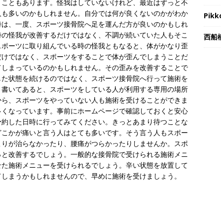
うこともあります。怪我はしていないけれど、最近はずっと不
人も多いのかもしれません。自分では何が良くないのかがわか
Pikk
時は、一度、スポーツ接骨院へ足を運んだ方が良いのかもしれ
時の怪我が改善するだけではなく、不調が続いていた人もそこ
西船
スポーツに取り組んでいる時の怪我ともなると、体がかなり歪
だけではなく、スポーツをすることで体が歪んでしまうことだ
てしまっているのかもしれません。その歪みを改善することで
した状態を続けるのではなく、スポーツ接骨院へ行って施術を
と書いてあると、スポーツをしている人が利用する専用の場所
から、スポーツをやっていない人も施術を受けることができま
多くなっています。事前にホームページで確認しておくと安心
予約した日時に行ってみてください。きっとあまり待つことな
どこかが痛いと言う人はとても多いです。そう言う人もスポー
こりが治らなかったり、腰痛がつらかったりしませんか。スポ
っと改善するでしょう。一般的な接骨院で受けられる施術メニ
せた施術メニューを受けられるでしょう。辛い状態を放置して
てしまうかもしれませんので、早めに施術を受けましょう。