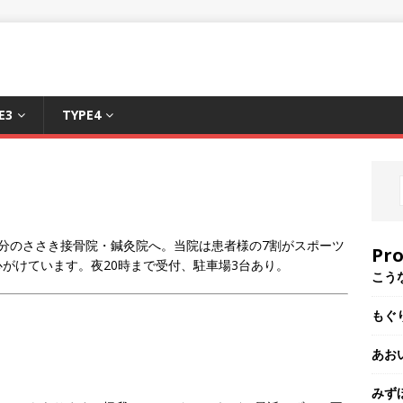
E3
TYPE4
分のささき接骨院・鍼灸院へ。当院は患者様の7割がスポーツ
Pr
がけています。夜20時まで受付、駐車場3台あり。
こう
もぐ
あお
。
みず