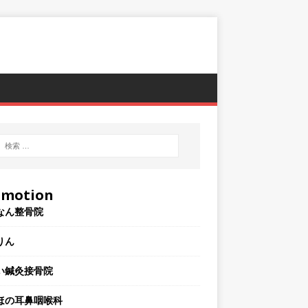
omotion
なん整骨院
りん
い鍼灸接骨院
ほの耳鼻咽喉科