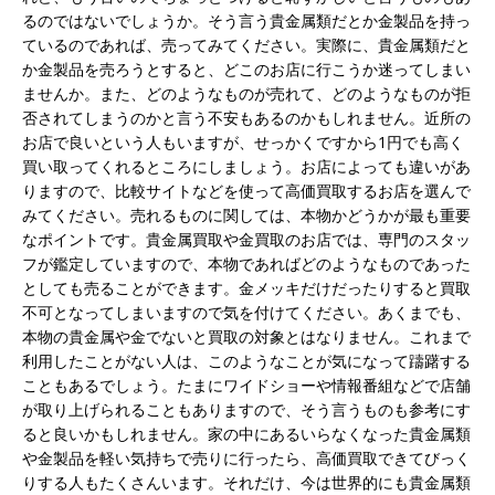
るのではないでしょうか。そう言う貴金属類だとか金製品を持っ
ているのであれば、売ってみてください。実際に、貴金属類だと
か金製品を売ろうとすると、どこのお店に行こうか迷ってしまい
ませんか。また、どのようなものが売れて、どのようなものが拒
否されてしまうのかと言う不安もあるのかもしれません。近所の
お店で良いという人もいますが、せっかくですから1円でも高く
買い取ってくれるところにしましょう。お店によっても違いがあ
りますので、比較サイトなどを使って高価買取するお店を選んで
みてください。売れるものに関しては、本物かどうかが最も重要
なポイントです。貴金属買取や金買取のお店では、専門のスタッ
フが鑑定していますので、本物であればどのようなものであった
としても売ることができます。金メッキだけだったりすると買取
不可となってしまいますので気を付けてください。あくまでも、
本物の貴金属や金でないと買取の対象とはなりません。これまで
利用したことがない人は、このようなことが気になって躊躇する
こともあるでしょう。たまにワイドショーや情報番組などで店舗
が取り上げられることもありますので、そう言うものも参考にす
ると良いかもしれません。家の中にあるいらなくなった貴金属類
や金製品を軽い気持ちで売りに行ったら、高価買取できてびっく
りする人もたくさんいます。それだけ、今は世界的にも貴金属類