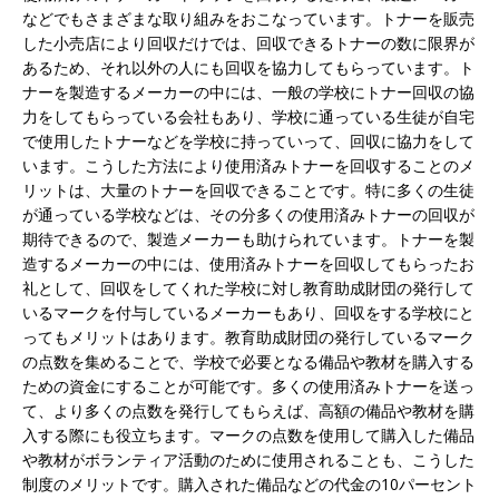
などでもさまざまな取り組みをおこなっています。トナーを販売
した小売店により回収だけでは、回収できるトナーの数に限界が
あるため、それ以外の人にも回収を協力してもらっています。ト
ナーを製造するメーカーの中には、一般の学校にトナー回収の協
力をしてもらっている会社もあり、学校に通っている生徒が自宅
で使用したトナーなどを学校に持っていって、回収に協力をして
います。こうした方法により使用済みトナーを回収することのメ
リットは、大量のトナーを回収できることです。特に多くの生徒
が通っている学校などは、その分多くの使用済みトナーの回収が
期待できるので、製造メーカーも助けられています。トナーを製
造するメーカーの中には、使用済みトナーを回収してもらったお
礼として、回収をしてくれた学校に対し教育助成財団の発行して
いるマークを付与しているメーカーもあり、回収をする学校にと
ってもメリットはあります。教育助成財団の発行しているマーク
の点数を集めることで、学校で必要となる備品や教材を購入する
ための資金にすることが可能です。多くの使用済みトナーを送っ
て、より多くの点数を発行してもらえば、高額の備品や教材を購
入する際にも役立ちます。マークの点数を使用して購入した備品
や教材がボランティア活動のために使用されることも、こうした
制度のメリットです。購入された備品などの代金の10パーセント