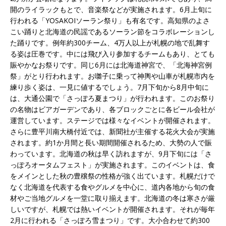
開のライラックもとで、音楽祭などが実施されます。6月上旬に
行われる「YOSAKOIソーラン祭り」も有名です。高知県のよさ
こい踊りと北海道の民謡であるソーラン節をコラボレーションし
た踊りです。例年約300チーム、4万人以上が札幌の地で乱舞す
る姿は圧巻です。中には飛び入り参加するチームもあり、とても
賑やかなお祭りです。同じ6月には北海道神宮で、「北海神宮例
祭」がとり行われます。お囃子に乗って神輿や山車が札幌市内を
練り歩く姿は、一見に値するでしょう。7月下旬から8月中旬に
は、大通公園で「さっぽろ夏まつり」が行われます。このお祭り
の名物はビアガーデンであり、各ブロックごとに各ビール会社が
運営しています。ステージでは様々なイベントが開催されます。
さらに豊平川南大橋付近では、新聞社が主催する花火大会が実施
されます。約1か月間と長い期間開催されるため、大勢の人で賑
わっています。北海道の秋は早く訪れますが、9月下旬には「さ
っぽろオータムフェスト」が実施されます。このイベントは、食
をメインとした秋の豊穣祭の性格が強く出ています。札幌だけで
なく北海道を代表する食やグルメを中心に、道内各地から旬の食
材やご当地グルメを一堂に取り揃えます。北海道の冬は寒さが厳
しいですが、札幌では熱いイベントが開催されます。それが毎年
2月に行われる「さっぽろ雪まつり」です。大小合わせて約300