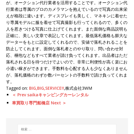
が、オークション代行業者を活用することです。オークション代
行業者は専属のプロのカメラマンを抱えているので写真の出来栄
えが格段に違います。ディスプレイも美しく、マネキンに着せた
り専属モデルに服を着せて写真撮影も行ってくれるので、多くの
人を惹きつける写真に仕上げてくれます。また面倒な商品説明も
正確に、美しい文章で表記してくれます。最低落札価格も膨大な
データーをもとに設定してくれるので、安値で落札されることを
防止してくれます。面倒な落札者とのやり取り、問い合わせ対
応、梱包などもすべて業者が請け負ってくれます。出品者はただ
落札される日を待つだけでよいので、非常に利便性が高く楽にお
小遣い稼ぎができます。手数料を心配する人も少なくありません
が、落札価格のわずか数パーセントの手数料で請け負ってくれま
す。
Tagged on:
BIG,BIG,SERVICE!!
,株式会社3WM
＜ Prev saikaキャンピングカーレンタル
車買取り専門船橋店 Next ＞