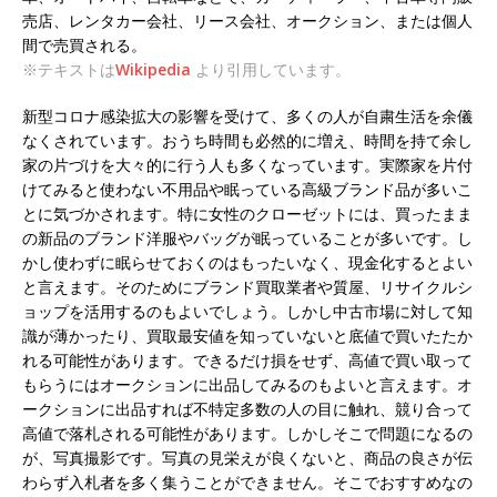
売店、レンタカー会社、リース会社、オークション、または個人
間で売買される。
※テキストは
Wikipedia
より引用しています。
新型コロナ感染拡大の影響を受けて、多くの人が自粛生活を余儀
なくされています。おうち時間も必然的に増え、時間を持て余し
家の片づけを大々的に行う人も多くなっています。実際家を片付
けてみると使わない不用品や眠っている高級ブランド品が多いこ
とに気づかされます。特に女性のクローゼットには、買ったまま
の新品のブランド洋服やバッグが眠っていることが多いです。し
かし使わずに眠らせておくのはもったいなく、現金化するとよい
と言えます。そのためにブランド買取業者や質屋、リサイクルシ
ョップを活用するのもよいでしょう。しかし中古市場に対して知
識が薄かったり、買取最安値を知っていないと底値で買いたたか
れる可能性があります。できるだけ損をせず、高値で買い取って
もらうにはオークションに出品してみるのもよいと言えます。オ
ークションに出品すれば不特定多数の人の目に触れ、競り合って
高値で落札される可能性があります。しかしそこで問題になるの
が、写真撮影です。写真の見栄えが良くないと、商品の良さが伝
わらず入札者を多く集うことができません。そこでおすすめなの