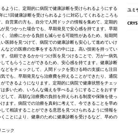
きるように、定期的に病院で健康診断を受けられるようにする
ユミ
年に1回健康診断を受けられるように対応してくれるところも
す。自営業の方も、自分で人間ドックの情報を集めて、定期的
CRY
気が見つかった場合でも、早期発見で安心感を持てます。早期
なく、治療にかかる負担も減らせる可能性があるため、短期間
良い医師を見つけて、病院での健康診断も安心して進めていけ
さんなどの医療の仕事をする方の中には、高い技術を持ってい
ます。信頼できるかかりつけ医を見つけることで、万が一病気
介してもらうことができるため、安心感を持てます。健康診断
キなどをチェックして、人間ドックを受ける時の支援にも注目
病気でも、早期発見なら治療費を抑えることができたり、通院
とができるようになります。定期的に病院で健康状態をチェッ
方は多いため、いろんな備えを学べるようにすることをおすす
などして、高額な治療費の負担を抑えられる制度や保険を使っ
いけます。病院での治療を真剣に考えて、今できることを早め
心して相談することができる意思を見つけられるように情報を
いくことにより、健康のために健康診断を受けるなど、早めの
リニック