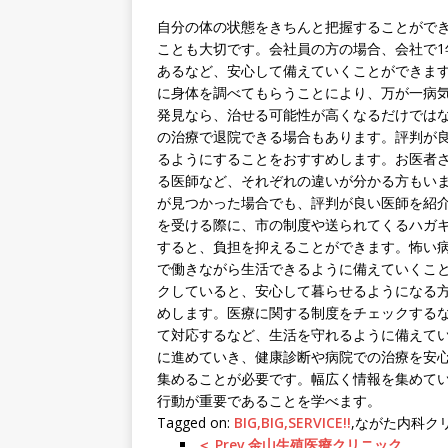
自分の体の状態をきちんと把握することがで
ことも大切です。会社員の方の場合、会社で1
あるなど、安心して備えていくことができま
に身体を調べてもらうことにより、万が一病
発見なら、治せる可能性が高くなるだけでは
の治療で退院できる場合もあります。評判が
るようにすることをおすすめします。お医者
る医師など、それぞれの違いが分かる方もい
が見つかった場合でも、評判が良い医師を紹
を受ける際に、市の制度や送られてくるハガ
すると、負担を抑えることができます。怖い
で働きながら生活できるように備えていくこ
クしていると、安心して暮らせるようになる
めします。医療に関する制度をチェックする
て対応するなど、生活を守れるように備えて
に進めていき、健康診断や病院での治療を安
集めることが必要です。幅広く情報を集めて
行動が重要であることを学べます。
Tagged on:
BIG,BIG,SERVICE!!
,ながた内科ク
＜ Prev 金山生殖医療クリニック