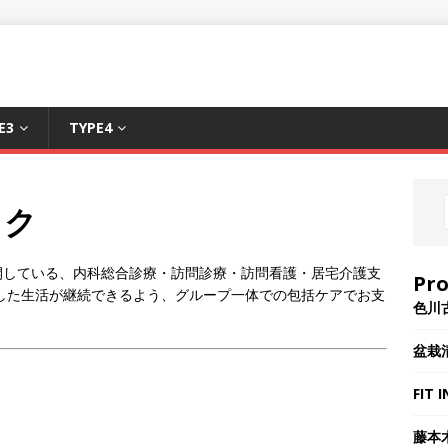
E3
TYPE4
ック
開している、内科総合診療・訪問診療・訪問看護・居宅介護支
Pr
した生活が継続できるよう、グループ一体での包括ケアでお支
色川
盆栽
FIT 
。
藤本